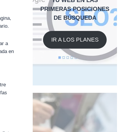
TU WEB EN LAS
PRIMERAS POSICIONES
DE BÚSQUEDA
ágina,
ario.
IR A LOS PLANES
ar a
iada en
tre
ifas