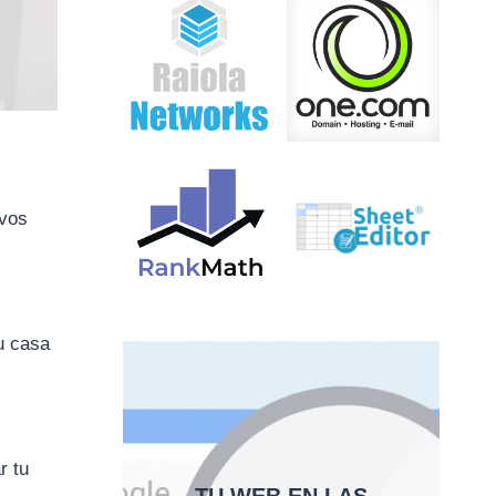
ivos
u casa
r tu