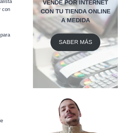
alista
VENDE POR INTERNET
y con
CON TU TIENDA ONLINE
A MEDIDA
 para
SABER MÁS
de