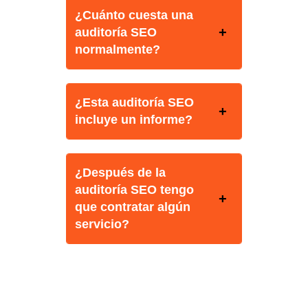
¿Cuánto cuesta una
auditoría SEO
normalmente?
¿Esta auditoría SEO
incluye un informe?
¿Después de la
auditoría SEO tengo
que contratar algún
servicio?