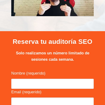
Reserva tu auditoría SEO
Solo realizamos un número limitado de
sesiones cada semana.
Nombre (requerido)
Email (requerido)