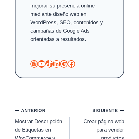
mejorar su presencia online
mediante diseño web en
WordPress, SEO, contenidos y
campañas de Google Ads
orientadas a resultados.
Instagram
YouTube
TikTok
LinkedIn
Google
Facebook
Navegación
ANTERIOR
SIGUIENTE
Mostrar Descripción
Crear página web
de
de Etiquetas en
para vender
entradas
WooCommerce y
productos