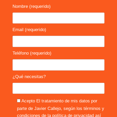
Nombre (requerido)
Email (requerido)
Teléfono (requerido)
¿Qué necesitas?
Acepto El tratamiento de mis datos por
parte de Javier Callejo, según los términos y
condiciones de la
política de privacidad
así