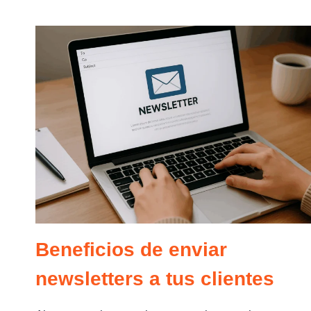
RELEVANTE
EN
REDES
SOCIALES
SIENDO
UNA
EMPRESA
NORMAL?
Beneficios de enviar
newsletters a tus clientes