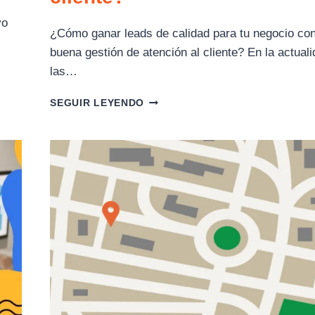
vo
¿Cómo ganar leads de calidad para tu negocio co
buena gestión de atención al cliente? En la actuali
las…
¿CÓMO
SEGUIR LEYENDO
GANAR
LEADS
CON
UNA
BUENA
GESTIÓN
DE
ATENCIÓN
AL
CLIENTE?