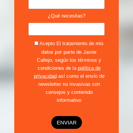
¿Qué necesitas?
Acepto El tratamiento de mis
datos por parte de Javier
Callejo, según los términos y
condiciones de la
política de
privacidad
así como el envío de
newsletter no invasivas con
consejos y contenido
informativo