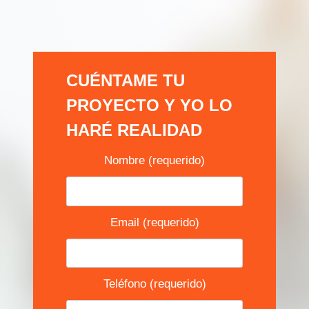
CUÉNTAME TU
PROYECTO Y YO LO
HARÉ REALIDAD
Nombre (requerido)
Email (requerido)
Teléfono (requerido)